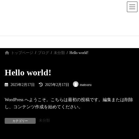
コ
ナ
祭る
ン
ビ
テ
ゲ
ン
ー
ツ
シ
ブログ
へ
ョ
ス
ン
キ
に
ッ
移
プ
動
トップページ
ブログ
未分類
Hello world!
Hello world!
最
2025年2月17日
2025年2月17日
matsuru
終
更
新
WordPress へようこそ。こちらは最初の投稿です。編集または削除
日
し、コンテンツ作成を始めてください。
時
:
未分類
カテゴリー